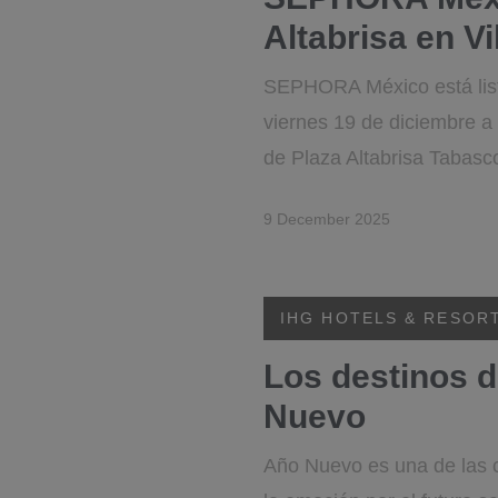
Altabrisa en V
SEPHORA México está lista
viernes 19 de diciembre a 
de Plaza Altabrisa Tabasco
9 December 2025
IHG HOTELS & RESOR
Los destinos d
Nuevo
Año Nuevo es una de las c