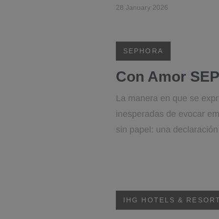
28 January 2026
SEPHORA
Con Amor SEP
La manera en que se expr
inesperadas de evocar emo
sin papel: una declaración 
IHG HOTELS & RESOR