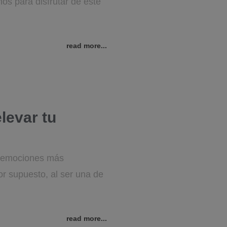
os para disfrutar de este
read more...
levar tu
s emociones más
or supuesto, al ser una de
read more...