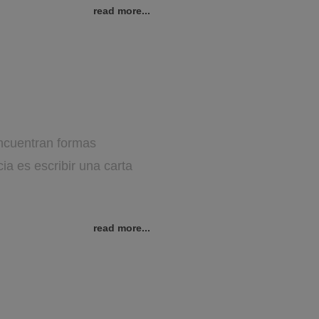
read more...
ncuentran formas
a es escribir una carta
read more...