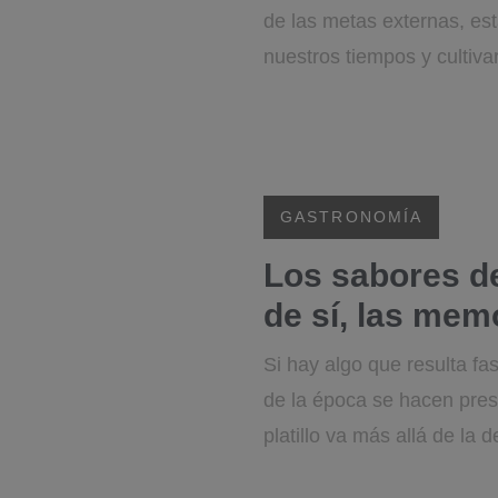
de las metas externas, est
nuestros tiempos y cultiva
GASTRONOMÍA
Los sabores de
de sí, las mem
Si hay algo que resulta fa
de la época se hacen pres
platillo va más allá de la 