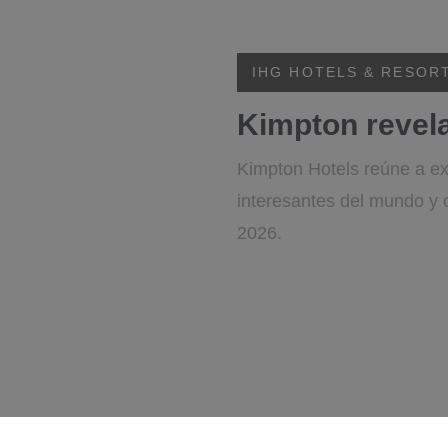
IHG HOTELS & RESOR
Kimpton revela
Kimpton Hotels reúne a ex
interesantes del mundo y 
2026.