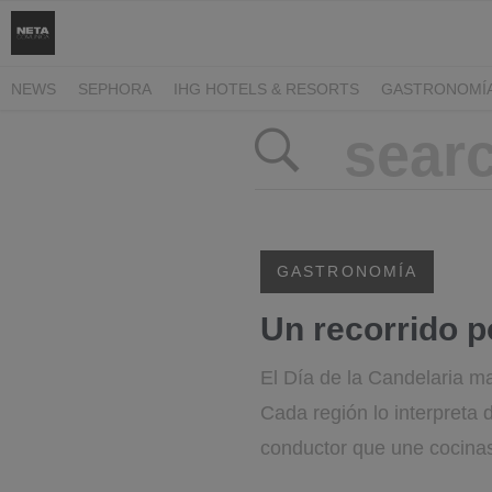
NEWS
SEPHORA
IHG HOTELS & RESORTS
GASTRONOMÍ
GASTRONOMÍA
Un recorrido p
El Día de la Candelaria m
Cada región lo interpreta
conductor que une cocinas