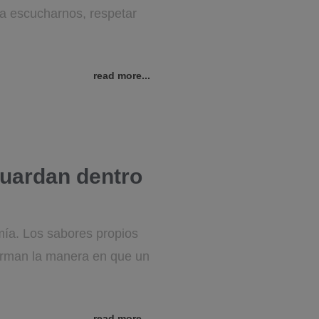
ica escucharnos, respetar
read more...
guardan dentro
omía. Los sabores propios
firman la manera en que un
read more...