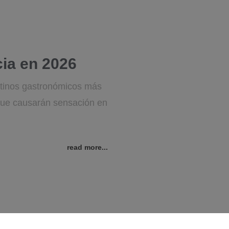
cia en 2026
stinos gastronómicos más
 que causarán sensación en
read more...