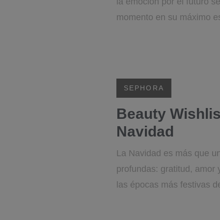
la emoción por el futuro s
momento en su máximo e
SEPHORA
Beauty Wishli
Navidad
La Navidad es más que un
profundas: gratitud, amor 
las épocas más festivas de