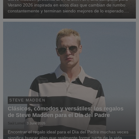
Verano 2026 inspirada en esos días que cambian de rumbo
constantemente y terminan siendo mejores de lo esperado.
Ambientada en un destino costero donde los planes se
transforman sobre la marcha, la campaña retrata...
STEVE MADDEN
Clásicos, cómodos y versátiles: los regalos
de Steve Madden para el Día del Padre
Saúl Lomelí
3 June 2026
Encontrar el regalo ideal para el Día del Padre muchas veces
significa buscar algo que realmente forme parte de la vida