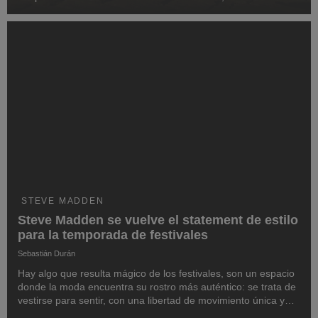
constante del asfalto hasta la calma de los destinos de
descanso. En este contexto, la...
STEVE MADDEN
Steve Madden se vuelve el statement de estilo
para la temporada de festivales
Sebastián Durán
Hay algo que resulta mágico de los festivales, son un espacio
donde la moda encuentra su rostro más auténtico: se trata de
vestirse para sentir, con una libertad de movimiento única y
que te permita disfrutar al máximo una de las experiencias