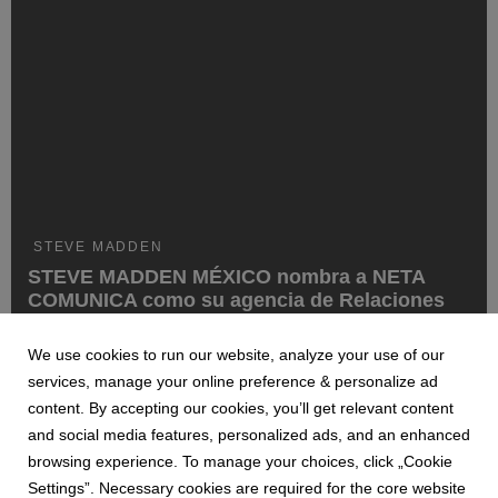
STEVE MADDEN
STEVE MADDEN MÉXICO nombra a NETA
COMUNICA como su agencia de Relaciones
Públicas e Influencer Marketing
Sebastián Durán
We use cookies to run our website, analyze your use of our
services, manage your online preference & personalize ad
STEVE MADDEN, la marca que es un referente internacional
en calzado y accesorios de tendencia, ha seleccionado a
content. By accepting our cookies, you’ll get relevant content
NETA COMUNICA como su nuevo aliado estratégico en
and social media features, personalized ads, and an enhanced
México con el objetivo de elevar su comunicación en el
browsing experience. To manage your choices, click „Cookie
mercado y fortalecer su vínculo con las audiencias cl...
Settings”. Necessary cookies are required for the core website