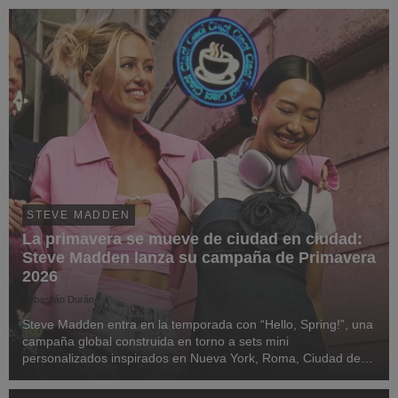
más memorables. Al igual que...
STEVE MADDEN
La primavera se mueve de ciudad en ciudad:
Steve Madden lanza su campaña de Primavera
2026
Sebastián Durán
Steve Madden entra en la temporada con “Hello, Spring!”, una
campaña global construida en torno a sets mini
personalizados inspirados en Nueva York, Roma, Ciudad de
México, París y Tokio. A medida que la temporada cambia, la
primavera se manifiesta en el color, capas más...