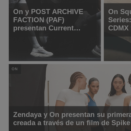
On y POST ARCHIVE
On Sq
FACTION (PAF)
Series:
presentan Current
CDMX v
Form 4.0: un proceso
noche 
de metamorfosis
rápida
ON
Zendaya y On presentan su primera
creada a través de un film de Spik