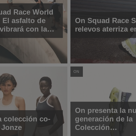
uad Race World
 El asfalto de
On Squad Race Se
ibrará con la
relevos aterriza 
de relevos más
 del año
ON
On presenta la n
 colección co-
generación de la
e Jonze
Colección
Cloudmonster:ll