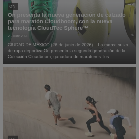
ON
On presenta la nueva generación de calzado
para maratón Cloudboom, con la nueva
tecnología CloudTec Sphere™
26 June 2026
CIUDAD DE MÉXICO (26 de junio de 2026) – La marca suiza
de ropa deportiva On presenta la segunda generación de la
Colección Cloudboom, ganadora de maratones: los
Cloudboom Strike 2 y los LightSpray Cloudboom Strike 2. De
este modo, se pone de nuevo a la vanguardia de las...