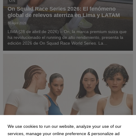
ON
On Squad Race Series 2026: El fenómeno
global de relevos aterriza en Lima y LATAM
30 April 2026
LIMA (28 de abril de 2026) – On, la marca premium suiza que
ha revolucionado el running de alto rendimiento, presenta la
edición 2026 de On Squad Race World Series. La
competencia aterrizará el 2 de mayo en Lima, como parte de
una plataforma global que conecta a más de 6...
We use cookies to run our website, analyze your use of our
ON
services, manage your online preference & personalize ad