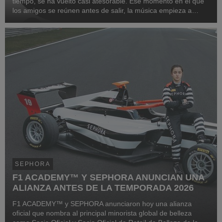
tiempo, se ha vuelto casi atesorable. Ese momento en el que
los amigos se reúnen antes de salir, la música empieza a
sonar, los espejos se llenan de brochas, lip combos y risas,
alguien prueba un delineador nuevo,...
SEPHORA
F1 ACADEMY™ Y SEPHORA ANUNCIAN UNA
ALIANZA ANTES DE LA TEMPORADA 2026
F1 ACADEMY™ y SEPHORA anunciaron hoy una alianza
oficial que nombra al principal minorista global de belleza