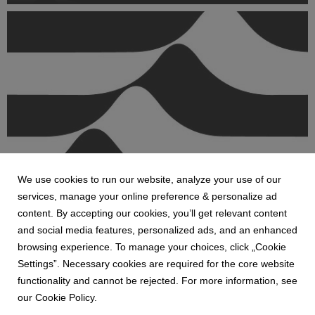
fotografiados del mundo, que ha probado f...
We use cookies to run our website, analyze your use of our
services, manage your online preference & personalize ad
SEPHORA
content. By accepting our cookies, you’ll get relevant content
Mauricio Padilla comienza una nueva etapa
and social media features, personalized ads, and an enhanced
como CEO de SEPHORA México
browsing experience. To manage your choices, click „Cookie
La evolución es la constante de nuestro mundo y la belleza
Settings”. Necessary cookies are required for the core website
también es testigo de ello, se reinventa, persigue nuevas
functionality and cannot be rejected. For more information, see
metas, en pro de responder al desarrollo global. Hoy, Mauricio
our Cookie Policy.
Padilla es nombrado CEO de SEPHORA México, siendo el
principal ejecutivo de la cadena de be...