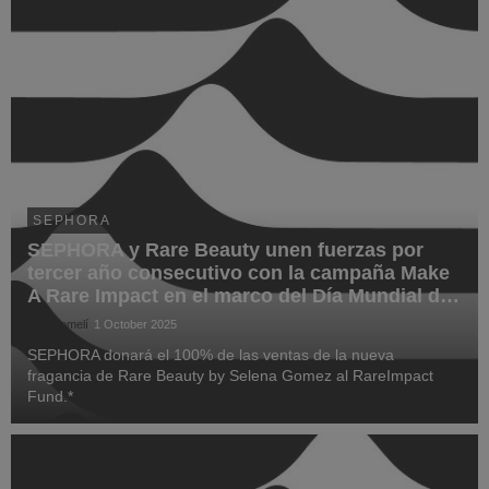
SEPHORA
SEPHORA y Rare Beauty unen fuerzas por
tercer año consecutivo con la campaña Make
A Rare Impact en el marco del Día Mundial de
la Salud Mental
Saúl Lomelí
1 October 2025
SEPHORA donará el 100% de las ventas de la nueva
fragancia de Rare Beauty by Selena Gomez al RareImpact
Fund.*