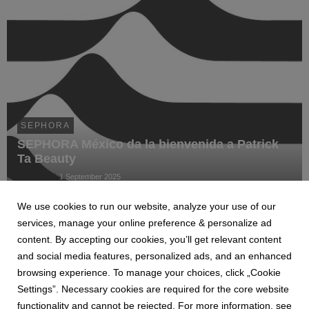
SEPHORA
SEPHORA México da la bienvenida a Patrick
Ta Beauty
Saúl Lomelí
1 September 2025
Patrick Ta Beauty debuta en SEPHORA México, reafirmando
We use cookies to run our website, analyze your use of our
su presencia global y el poder de la comunidad latina.
services, manage your online preference & personalize ad
content. By accepting our cookies, you’ll get relevant content
and social media features, personalized ads, and an enhanced
browsing experience. To manage your choices, click „Cookie
Settings”. Necessary cookies are required for the core website
1
2
3
4
5
functionality and cannot be rejected. For more information, see