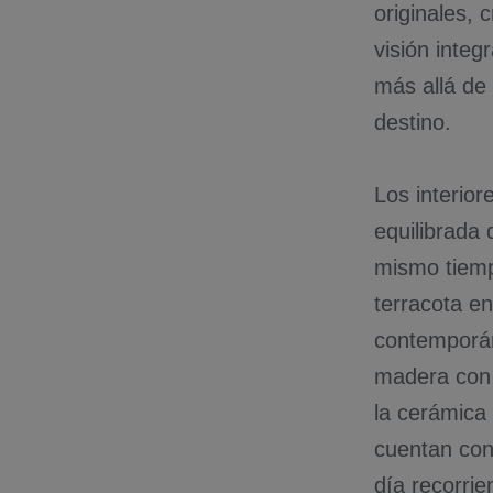
originales, 
visión integ
más allá de 
destino.
Los interio
equilibrada
mismo tiemp
terracota en
contemporán
madera con 
la cerámica
cuentan con
día recorrie