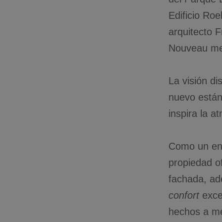
Edificio Roe
arquitecto F
Nouveau me
La visión di
nuevo están
inspira la 
Como un enc
propiedad of
fachada, ad
confort
exce
hechos a me