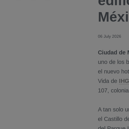
edif
Méx
06 July 2026
Ciudad de M
uno de los 
el nuevo hot
Vida de
IHG
107, coloni
A tan solo u
el Castillo 
del Parque L