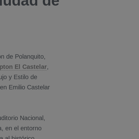
Ciudad de
ón de Polanquito,
pton El Castelar
,
ujo y Estilo de
 en Emilio Castelar
ditorio Nacional,
, en el entorno
 al histórico