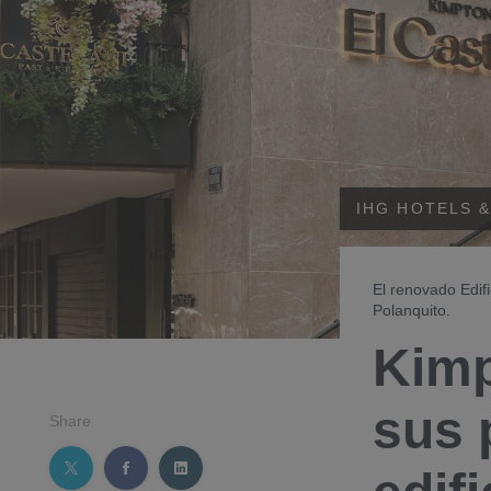
IHG HOTELS 
El renovado Edif
Polanquito.
Kimp
sus 
Share