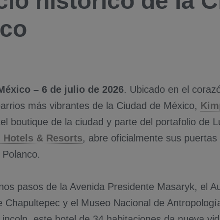
icio histórico de la 
ico
éxico – 6 de julio de 2026
. Ubicado en el coraz
barrios más vibrantes de la Ciudad de México,
Kim
el boutique de la ciudad y parte del portafolio de L
 Hotels & Resorts
, abre oficialmente sus puertas
a Polanco.
nos pasos de la Avenida Presidente Masaryk, el Au
de Chapultepec y el Museo Nacional de Antropología
incoln, este hotel de 34 habitaciones da nueva vida