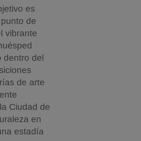
jetivo es
 punto de
l vibrante
 huésped
 dentro del
siciones
rías de arte
dente
 la Ciudad de
turaleza en
una estadía